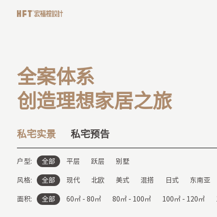
全
案
体
系
创
造
理
想
家
居
之
旅
私宅实景
私宅预告
户型:
全部
平层
跃层
别墅
风格:
全部
现代
北欧
美式
混搭
日式
东南亚
面积:
全部
60㎡ - 80㎡
80㎡ - 100㎡
100㎡ - 120㎡