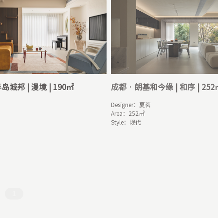
岛城邦 | 漫境 | 190㎡
成都 · 朗基和今缘 | 和序 | 252


Designer：夏茗

Area：252㎡

Style：现代
1
2
3
4
5