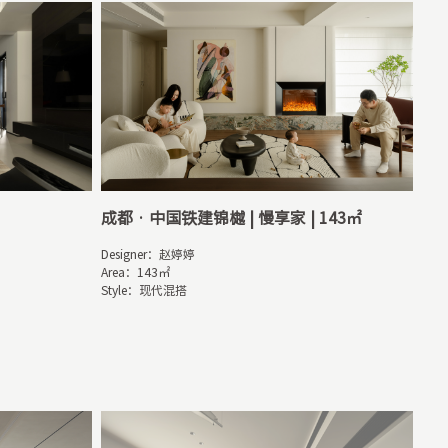
成都 · 中国铁建锦樾 | 慢享家 | 143㎡
Designer：赵婷婷

Area：143㎡

Style：现代混搭