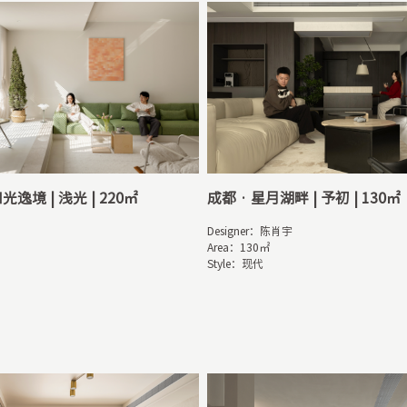
光逸境 | 浅光 | 220㎡
成都 · 星月湖畔 | 予初 | 130㎡


Designer：陈肖宇

Area：130㎡

Style：现代