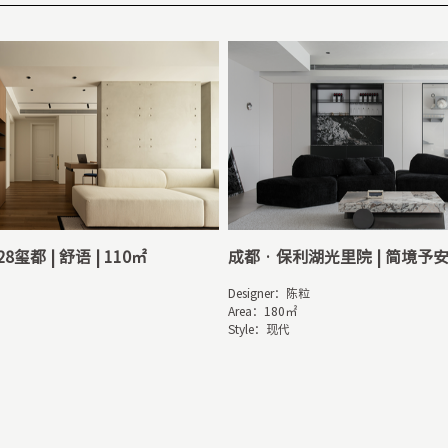
8玺都 | 舒语 | 110㎡
成都 · 保利湖光里院 | 简境予安 
Designer：陈粒

Area：180㎡

Style：现代