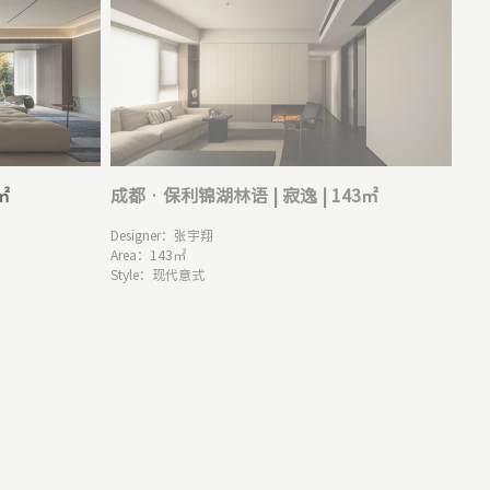
㎡
成都 · 保利锦湖林语 | 寂逸 | 143㎡
Designer：张宇翔

Area：143㎡

Style：现代意式