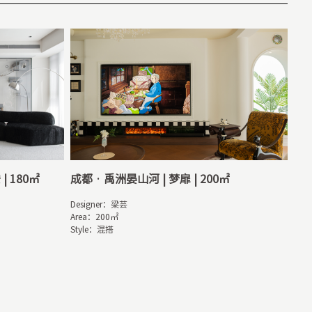
| 180㎡
成都 · 禹洲晏山河 | 梦扉 | 200㎡
Designer：梁芸

Area：200㎡

Style：混搭