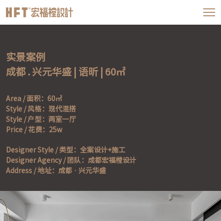
实景案例

成都 . 兴元华盛 | 语昕 | 60㎡
Area / 面积：60㎡

Style / 风格：现代混搭

Style / 户型：两室一厅

Price / 花费：25w
Designer Style / 类型：全案设计+施工

Designer Agency / 团队：成都宏福樘设计

Address / 地址：成都 · 兴元华盛