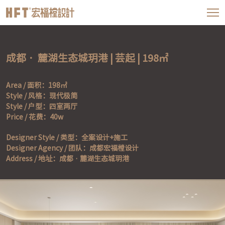
成都 ·  麓湖生态城玥港 | 芸起 | 198㎡   
Area / 面积：198㎡   

Style / 风格：现代极简

Style / 户型：四室两厅

Price / 花费：40w
Designer Style / 类型：全案设计+施工

Designer Agency / 团队：成都宏福樘设计

Address / 地址：成都 · 麓湖生态城玥港