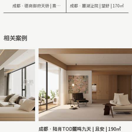
成都 · 德商御府天骄 | 熹微 |
成都 · 麓湖沚院 | 望舒 | 170㎡
210㎡
相关案例
成都 · 陆肖TOD麓鸣九天 | 且安 | 190㎡