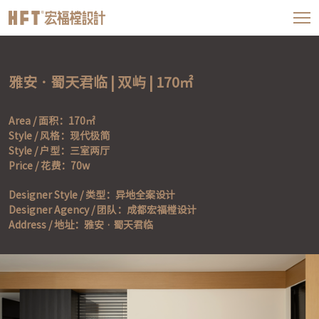
雅安 · 蜀天君临 | 双屿 | 170㎡
Area / 面积：170㎡

Style / 风格：现代极简

Style / 户型：三室两厅

Price / 花费：70w
Designer Style / 类型：异地全案设计

Designer Agency / 团队：成都宏福樘设计

Address / 地址：雅安 · 蜀天君临