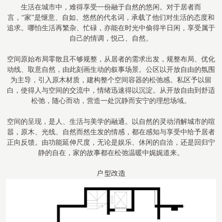
生活在城市中，难得享受一份融于自然的悠闲。对于居者而
言，
“家”是惬意、自如、悠然的代名词，承载了他们对生活的态度和
追求。哪怕生活再繁杂、忙碌，亦能在时光中偷得半日闲，享受属于
自己的情调，悦己、自然。
空间原始布局零散且不够规整，从居者的需求出发，规整布局、优化
动线、取意自然，由此刻画生动的叙事场景。公区以开放自由的氛围
为主导，引入原木材质，建构整个空间容器的松弛感。私区予以留
白，使得人与空间的交流中，情绪迅速得以沉淀。从开放自由到舒适
松弛，随心而动，营造一处沉静而安宁的理想场域。
空间的呈现，是人、生活与美学的融通。以自然的灵动消解城市的喧
嚣，原木、光线、自然而然生发的情感，都在感知与享受中给予居者
正向反馈。由功能延伸尺度，无论是娱乐、休闲的自洽，还是回归宁
静的自在，家的故事都在松弛温暖中娓娓道来。
户型改造