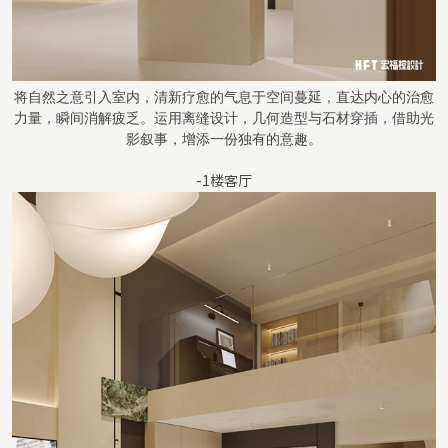
将自然之意引入室内，清新疗愈的气息于空间蔓延，直达内心的治愈
力量，瞬间消解疲乏。运用离缝设计，几何造型与石材穿插，借助光
影叙事，增添一份独有的意趣。
-1楼客厅