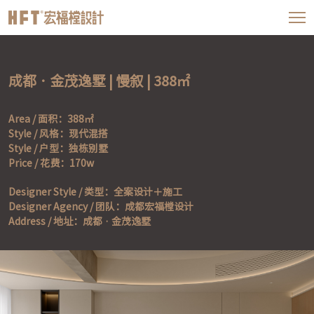
成都 · 金茂逸墅 | 慢叙 | 388㎡
Area / 面积：388㎡

Style / 风格：现代混搭

Style / 户型：独栋别墅

Price / 花费：170w
Designer Style / 类型：全案设计＋施工

Designer Agency / 团队：成都宏福樘设计

Address / 地址：成都 · 金茂逸墅