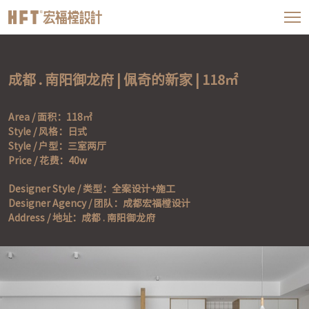
成都 . 南阳御龙府 | 佩奇的新家 | 118㎡
Area / 面积：118㎡

Style / 风格：日式

Style / 户型：三室两厅

Price / 花费：40w
Designer Style / 类型：全案设计+施工

Designer Agency / 团队：成都宏福樘设计

Address / 地址：成都 . 南阳御龙府 